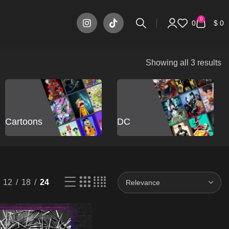
0
0
$
0
Showing all 3 results
Cartoons
DC
12
18
24