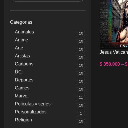
Categorías
Animales
10
Anime
10
Arte
10
Jesus Vatica
Artistas
10
Cartoons
$
350.000
–
$
10
Select Option
DC
10
Deportes
10
Games
10
Marvel
11
Peliculas y series
10
Personalizados
1
Religión
10