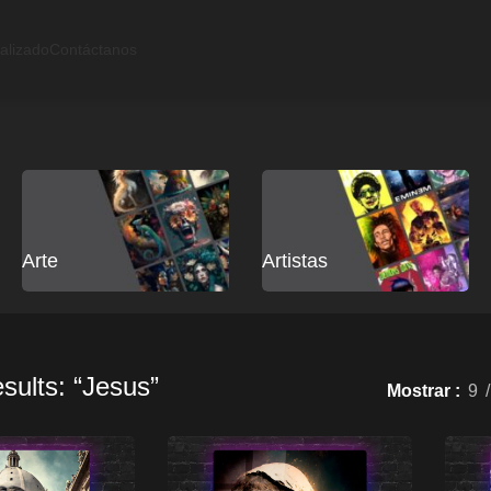
alizado
Contáctanos
Arte
Artistas
sults: “Jesus”
Mostrar
9