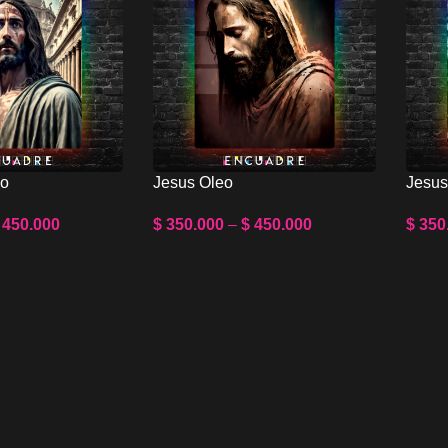
no
Jesus Oleo
Jesus
450.000
$
350.000
–
$
450.000
$
350
s
Select Options
Selec