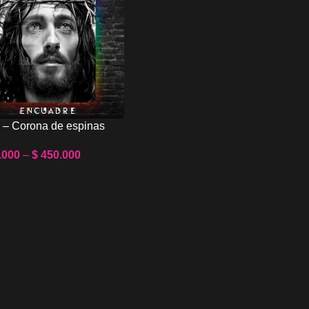
 – Corona de espinas
.000
–
$
450.000
t Options