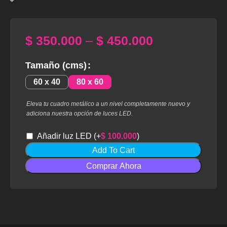
$
350.000
–
$
450.000
Tamaño (cms)
60 x 40
80 x 60
Eleva tu cuadro metálico a un nivel completamente nuevo y
adiciona nuestra opción de luces LED.
Añadir luz LED
(+
$
100.000
)
Add To Cart
Comprar Ahora