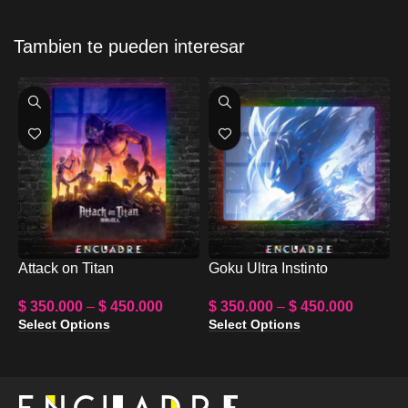
Tambien te pueden interesar
Attack on Titan
Goku Ultra Instinto
G
$
350.000
–
$
450.000
$
350.000
–
$
450.000
$
Select Options
Select Options
S