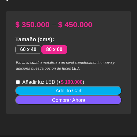
$
350.000
–
$
450.000
Tamaño (cms)
60 x 40
80 x 60
Eleva tu cuadro metálico a un nivel completamente nuevo y
adiciona nuestra opción de luces LED.
Añadir luz LED
(+
$
100.000
)
Add To Cart
Comprar Ahora