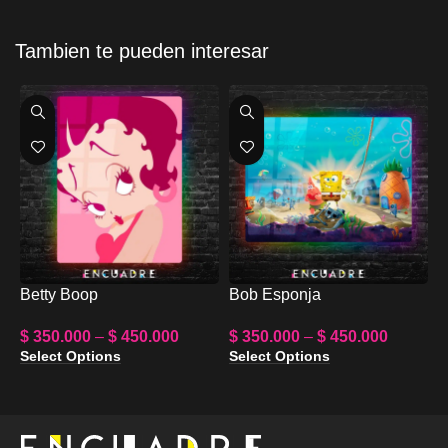
Tambien te pueden interesar
Betty Boop
Bob Esponja
D
$
350.000
–
$
450.000
$
350.000
–
$
450.000
$
Select Options
Select Options
S