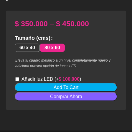
$
350.000
–
$
450.000
Tamaño (cms)
60 x 40
80 x 60
Eleva tu cuadro metálico a un nivel completamente nuevo y
adiciona nuestra opción de luces LED.
Añadir luz LED
(+
$
100.000
)
Add To Cart
Comprar Ahora